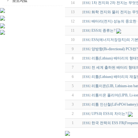
14
1차 전지와 2차 전지는 무엇
[
ESS
]
13
화학 전지와 물리 전지는 무
[
ESS
]
12
배터리(전지) 성능의 중요한
[
ESS
]
11
ESS의 종류는?
[
ESS
]
10
ESS(에너지저장장치)의 기본
[
ESS
]
9
양방향(Bi-directional) PCS란?
[
ESS
]
8
리튬(Lithium) 배터리의 형
[
ESS
]
7
전 세계 출하된 배터리 형태
[
ESS
]
6
리튬(Lithium) 배터리의 재
[
ESS
]
5
리튬이온(LIB, Lithium-ion ba
[
ESS
]
4
리튬이온 폴리머(LIPB, Li-ion P
[
ESS
]
3
리튬 인산철(LiFePO4 battery
[
ESS
]
2
UPS와 ESS의 차이는?
[
ESS
]
1
한국 전력의 ESS FR(Frequency
[
ESS
]